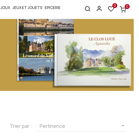
0
0
IJOUX
JEUX ET JOUETS
EPICERIE
Trier par :
Pertinence
