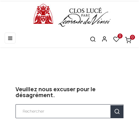
0
0
Basculer
☰
la
navigation
Veuillez nous excuser pour le
désagrément.