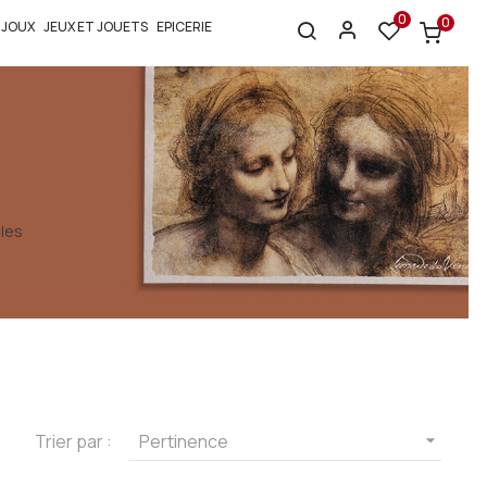
0
0
IJOUX
JEUX ET JOUETS
EPICERIE
les
Trier par :
Pertinence
