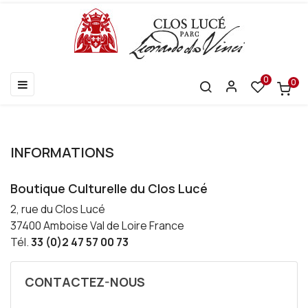
0
0
Basculer
☰
la
navigation
INFORMATIONS
Boutique Culturelle du Clos Lucé
2, rue du Clos Lucé
37400 Amboise Val de Loire France
Tél.
33 (0)2 47 57 00 73
CONTACTEZ-NOUS