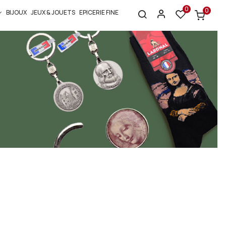
0
0
BIJOUX
JEUX & JOUETS
EPICERIE FINE