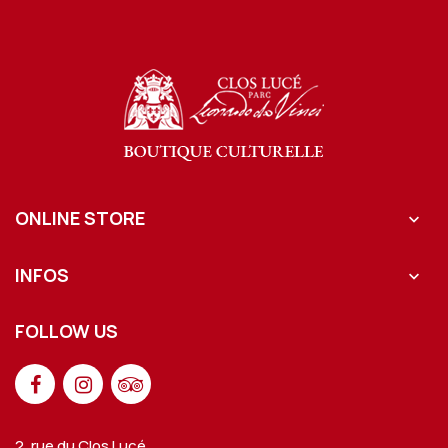
ONLINE STORE

INFOS

FOLLOW US
2, rue du Clos Lucé