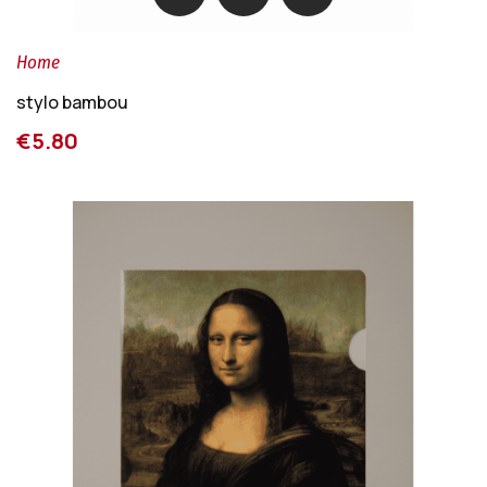
Home
stylo bambou
€5.80