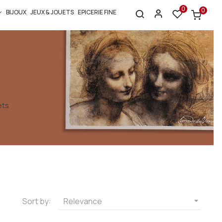
0
0
BIJOUX
JEUX & JOUETS
EPICERIE FINE
ets
Sort by:
Relevance
