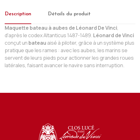
Description
Détails du produit
Maquette bateau à aubes de Léonard De Vinci
,
d'après le codex Altanticus 1487-1489.
Léonard de Vinci
conçut un
bateau
aisé à piloter, grâce à un système plus
pratique que les rames : avec les aubes, les marins se
servent de leurs pieds pour actionner les grandes roues
latérales, faisant avancer le navire sans interruption.