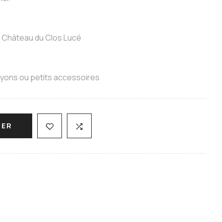
du Château du Clos Lucé
rayons ou petits accessoires
IER