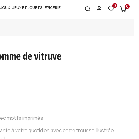
0
0
IJOUX
JEUX ET JOUETS
EPICERIE
Homme de vitruve
vec motifs imprimés
ante à votre quotidien avec cette trousse illustrée
nci.