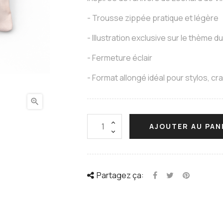
- Trousse zippée pratique et légère
- Illustration exclusive sur le thème 
- Fermeture éclair
- Format allongé idéal pour stylos, c

AJOUTER AU PAN
Partagez ça: