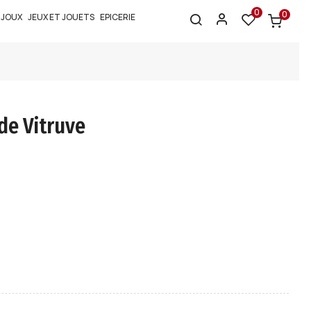
0
0
IJOUX
JEUX ET JOUETS
EPICERIE
e Vitruve