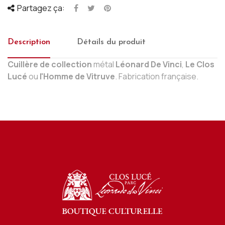
Partagez ça:
Description
Détails du produit
Cuillère de collection
métal
Léonard De Vinci
,
Le Clos
Lucé
ou
l'Homme de Vitruve
. Fabrication française.