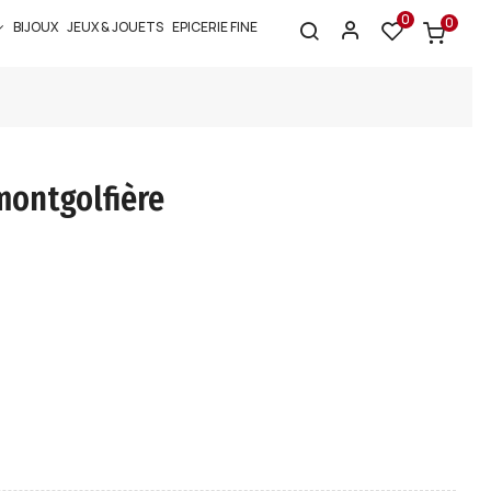
0
0
BIJOUX
JEUX & JOUETS
EPICERIE FINE
ontgolfière