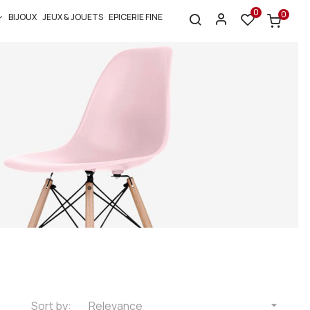
0
0
BIJOUX
JEUX & JOUETS
EPICERIE FINE
Sort by:
Relevance
