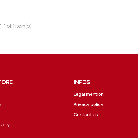
-1 of 1 item(s)
TORE
INFOS
Legal mention
s
Privacy policy
Contact us
ivery