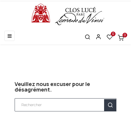
0
0
Basculer
☰
la
navigation
Veuillez nous excuser pour le
désagrément.